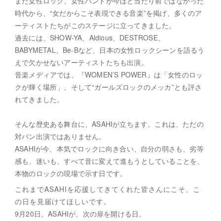
まだ女性ロック、女性バンドが今ほど当たり前ではなかった
時代から、“女だからこそ表現できる音楽”を掲げ、多くのア
ーティストたちがこのステージに立ってきました。
過去には、SHOW-YA、Aldious、DESTROSE、
BABYMETAL、Be-Bなど、日本の女性ロックシーンを語るう
えで欠かせないアーティストたちも出演。
音楽メディアでは、『WOMEN’S POWER』は「女性のロッ
クが輝く場所」、そして“ガールズロックのメッカ”とも評さ
れてきました。
そんな歴史ある舞台に、ASAHIが立ちます。
これは、ただの
対バン出演ではありません。
ASAHIが今、本気でロックに向き合い、自分の弱さも、劣等
感も、迷いも、すべて音に変えて進もうとしていることを、
本物のロックの現場で示す日です。
これまでASAHIを応援してきてくれた皆さんにこそ、こ
の日を見届けてほしいです。
9月20日。ASAHIが、次の扉を開ける日。